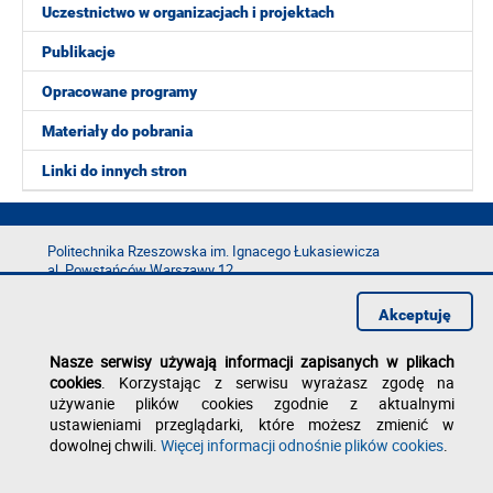
Uczestnictwo w organizacjach i projektach
Publikacje
Opracowane programy
Materiały do pobrania
Linki do innych stron
Politechnika Rzeszowska im. Ignacego Łukasiewicza
al. Powstańców Warszawy 12
35-029 Rzeszów
Akceptuję
tel.: +48 17 865 11 00
fax: +48 17 854 12 60
Nasze serwisy używają informacji zapisanych w plikach
e-mail:
kancelaria@prz.edu.pl
cookies
. Korzystając z serwisu wyrażasz zgodę na
Deklaracja dostępności
używanie plików cookies zgodnie z aktualnymi
Polityka prywatności
ustawieniami przeglądarki, które możesz zmienić w
Zgłoś błąd na stronie
dowolnej chwili.
Więcej informacji odnośnie plików cookies
.